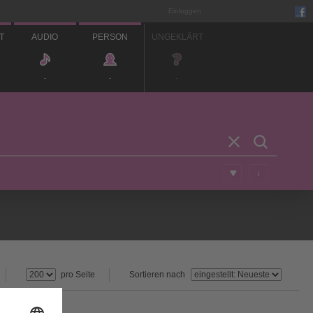
Einloggen
T
AUDIO
PERSON
UNGEKLÄRT
-
-
-
i
pro Seite
Sortieren nach