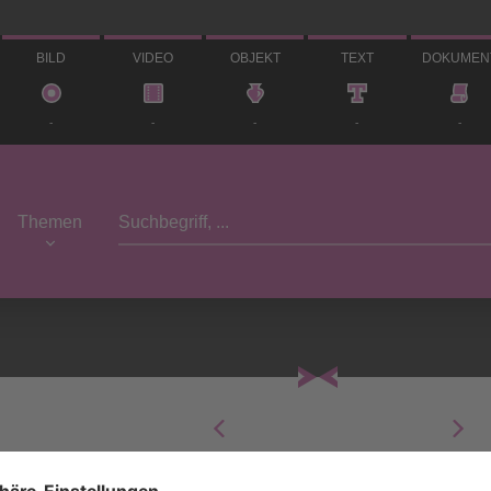
BILD
VIDEO
OBJEKT
TEXT
DOKUMEN
-
-
-
-
-
Themen