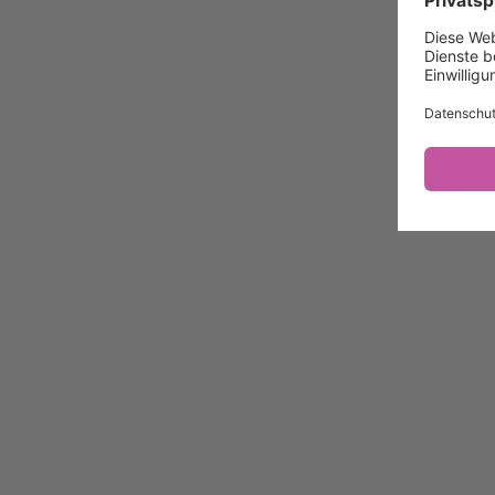
Datenschutz/Inhalte
Problem melden
Nutzungsbedingungen
Datenschutz/System
Datenschutzeinstellungen
Ein Projekt von
Die Topothek
Weitere Topotheken
Zum Topothek-Portal